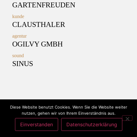
GARTENFREUDEN
kunde
CLAUSTHALER
agentur
OGILVY GMBH
sound
SINUS
Diese Website benutzt Cookies. Wenn Sie die Website weiter
nutzen, gehen wir von Ihrem Einverständnis aus.
datenschutzerklärung
impressum
Einverstanden
Datenschutzerklärung