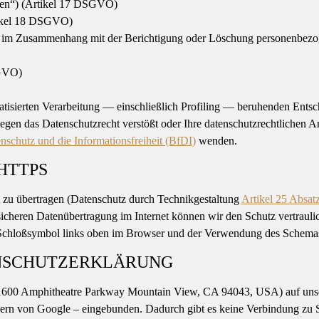
den“) (Artikel 17 DSGVO)
tikel 18 DSGVO)
ht im Zusammenhang mit der Berichtigung oder Löschung personenbezo
SGVO)
tomatisierten Verarbeitung — einschließlich Profiling — beruhenden E
egen das Datenschutzrecht verstößt oder Ihre datenschutzrechtlichen An
nschutz und die Informationsfreiheit (BfDI)
wenden.
HTTPS
 zu übertragen (Datenschutz durch Technikgestaltung
Artikel 25 Abs
sicheren Datenübertragung im Internet können wir den Schutz vertrauli
hloßsymbol links oben im Browser und der Verwendung des Schemas http
ENSCHUTZERKLÄRUNG
1600 Amphitheatre Parkway Mountain View, CA 94043, USA) auf unser
rvern von Google – eingebunden. Dadurch gibt es keine Verbindung zu